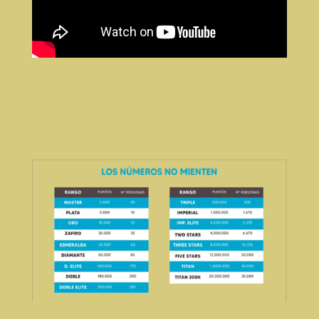
https://www.youtube.com/watch?v=hg3nB8BZdaE
https://www.youtube.com/watch?
v=NAFEs8JbzXM&t=352s