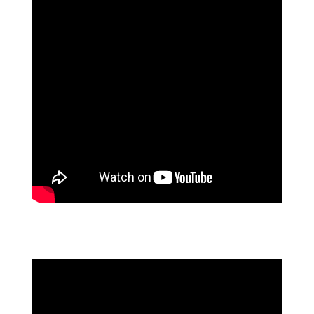
https://www.youtube.com/watch?
v=QPBElSOfAVQ&t=6s